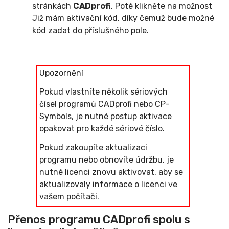
stránkách
CADprofi
. Poté klikněte na možnost
Již mám aktivační kód
, díky čemuž bude možné
kód zadat do příslušného pole.
Upozornění
Pokud vlastníte několik sériových
čísel programů CADprofi nebo CP-
Symbols, je nutné postup aktivace
opakovat pro každé sériové číslo.
Pokud zakoupíte aktualizaci
programu nebo obnovíte údržbu, je
nutné licenci znovu aktivovat, aby se
aktualizovaly informace o licenci ve
vašem počítači.
Přenos programu CADprofi spolu s