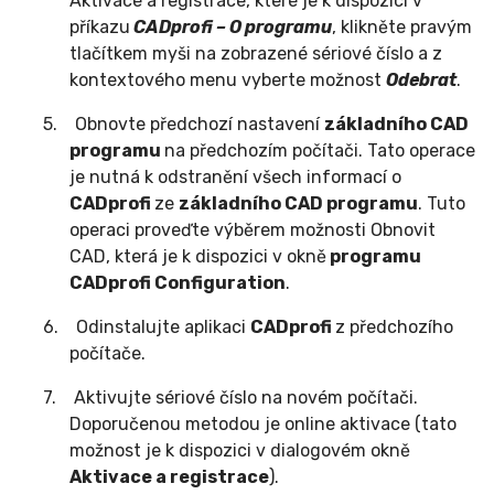
Aktivace a registrace
, které je k dispozici v
příkazu
CADprofi – O programu
, klikněte pravým
tlačítkem myši na zobrazené sériové číslo a z
kontextového menu vyberte možnost
Odebrat
.
5. Obnovte předchozí nastavení
základního CAD
programu
na předchozím počítači. Tato operace
je nutná k odstranění všech informací o
CADprofi
ze
základního CAD programu
. Tuto
operaci proveďte výběrem možnosti
Obnovit
CAD
, která je k dispozici v okně
programu
CADprofi Configuration
.
6. Odinstalujte aplikaci
CADprofi
z předchozího
počítače.
7. Aktivujte sériové číslo na novém počítači.
Doporučenou metodou je
online aktivace
(tato
možnost je k dispozici v dialogovém okně
Aktivace a registrace
).