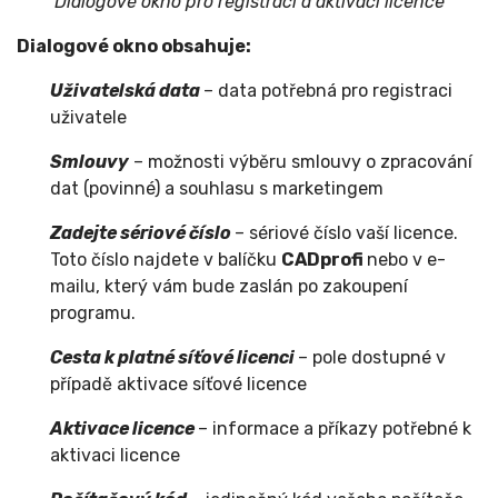
Dialogové okno pro registraci a aktivaci licence
Dialogové okno obsahuje:
Uživatelská data
– data potřebná pro registraci
uživatele
Smlouvy
– možnosti výběru smlouvy o zpracování
dat (povinné) a souhlasu s marketingem
Zadejte sériové číslo
– sériové číslo vaší licence.
Toto číslo najdete v balíčku
CADprofi
nebo v e-
mailu, který vám bude zaslán po zakoupení
programu.
Cesta k platné síťové licenci
– pole dostupné v
případě aktivace
síťové licence
Aktivace licence
– informace a příkazy potřebné k
aktivaci licence