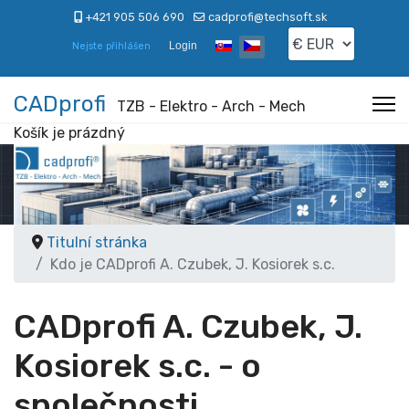
+421 905 506 690
cadprofi@techsoft.sk
Zvolte jazyk
Login
Nejste přihlášen
CADprofi
TZB - Elektro - Arch - Mech
Košík je prázdný
Titulní stránka
Kdo je CADprofi A. Czubek, J. Kosiorek s.c.
CADprofi A. Czubek, J.
Kosiorek s.c. - o
společnosti