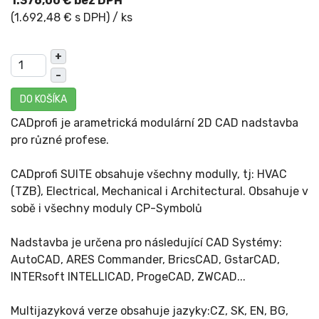
1.376,00 € bez DPH
(1.692,48 € s DPH)
/ ks
+
–
DO KOŠÍKA
CADprofi je arametrická modulární 2D CAD nadstavba
pro různé profese.
CADprofi SUITE obsahuje všechny modully, tj: HVAC
(TZB), Electrical, Mechanical i Architectural. Obsahuje v
sobě i všechny moduly CP-Symbolů
Nadstavba je určena pro následující CAD Systémy:
AutoCAD, ARES Commander, BricsCAD, GstarCAD,
INTERsoft INTELLICAD, ProgeCAD, ZWCAD...
Multijazyková verze obsahuje jazyky:CZ, SK, EN, BG,