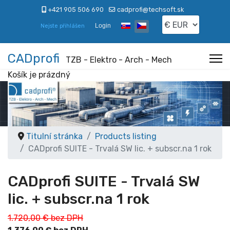
+421 905 506 690
cadprofi@techsoft.sk
Zvolte jazyk
Login
Nejste přihlášen
CADprofi
TZB - Elektro - Arch - Mech
Košík je prázdný
Titulní stránka
Products listing
CADprofi SUITE - Trvalá SW lic. + subscr.na 1 rok
CADprofi SUITE - Trvalá SW
lic. + subscr.na 1 rok
1.720,00 € bez DPH