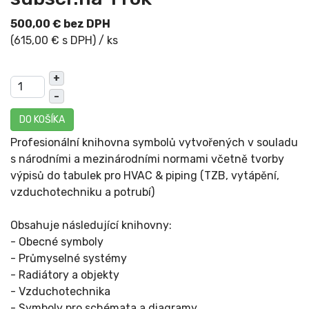
500,00 € bez DPH
(615,00 € s DPH)
/ ks
+
–
DO KOŠÍKA
Profesionální knihovna symbolů vytvořených v souladu
s národními a mezinárodními normami včetně tvorby
výpisů do tabulek pro HVAC & piping (TZB, vytápění,
vzduchotechniku a potrubí)
Obsahuje následující knihovny:
- Obecné symboly
- Průmyselné systémy
- Radiátory a objekty
- Vzduchotechnika
- Symboly pro schémata a diagramy