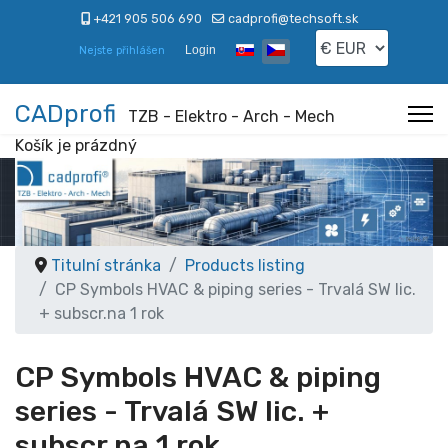
+421 905 506 690
cadprofi@techsoft.sk
Zvolte jazyk
Login
Nejste přihlášen
CADprofi
TZB - Elektro - Arch - Mech
Košík je prázdný
Titulní stránka
Products listing
CP Symbols HVAC & piping series - Trvalá SW lic.
+ subscr.na 1 rok
CP Symbols HVAC & piping
series - Trvalá SW lic. +
subscr.na 1 rok