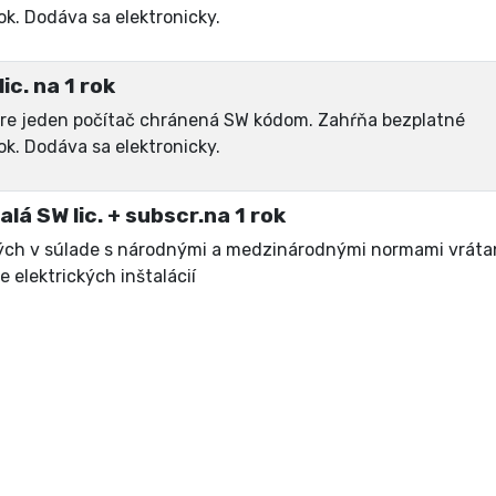
ok. Dodáva sa elektronicky.
ic. na 1 rok
 pre jeden počítač chránená SW kódom. Zahŕňa bezplatné
ok. Dodáva sa elektronicky.
lá SW lic. + subscr.na 1 rok
ných v súlade s národnými a medzinárodnými normami vráta
e elektrických inštalácií