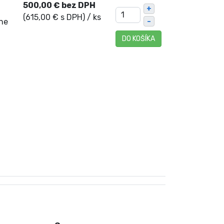
500,00 € bez DPH
+
(615,00 € s DPH)
/ ks
ne
–
DO KOŠÍKA