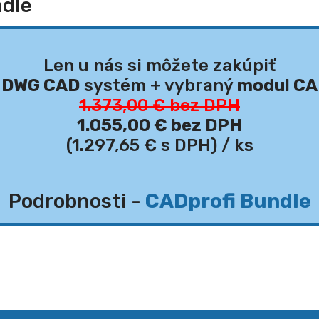
ndle
Len u nás si môžete zakúpiť
y
DWG CAD
systém + vybraný
modul CA
1.373,00 € bez DPH
1.055,00 € bez DPH
(1.297,65 € s DPH)
/ ks
Podrobnosti -
CADprofi Bundle