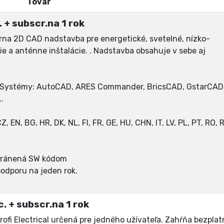
Tovar
. + subscr.na 1 rok
árna 2D CAD nadstavba pre energetické, svetelné, nízko-
 a anténne inštalácie. . Nadstavba obsahuje v sebe aj
D Systémy: AutoCAD, ARES Commander, BricsCAD, GstarCAD
.
 EN, BG, HR, DK, NL, FI, FR, GE, HU, CHN, IT, LV, PL, PT, RO, 
 chránená SW kódom
podporu na jeden rok.
c. + subscr.na 1 rok
rofi Electrical určená pre jedného užívateľa. Zahŕňa bezplat