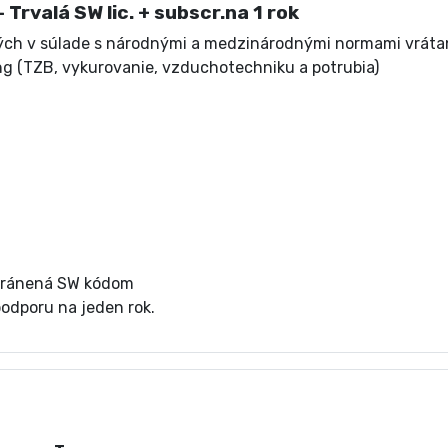
Trvalá SW lic. + subscr.na 1 rok
ných v súlade s národnými a medzinárodnými normami vráta
ing (TZB, vykurovanie, vzduchotechniku a potrubia)
 chránená SW kódom
podporu na jeden rok.