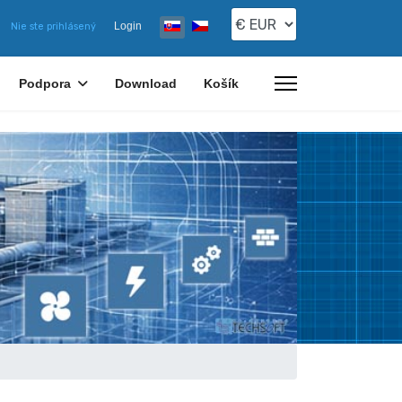
Vyberte váš jazyk
Login
Nie ste prihlásený
Podpora
Download
Košík