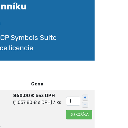
enníku
s
 CP Symbols Suite
ce licencie
Cena
860,00 € bez DPH
+
(1.057,80 € s DPH)
/ ks
–
DO KOŠÍKA
,