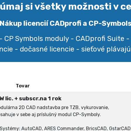
úmaj si všetky možnosti v c
Nákup licencií CADprofi a CP-Symbol
- CP Symbols moduly - CADprofi Suite -
encie - dočasné licencie - sieťové plávajú
Tovar
 lic. + subscr.na 1 rok
odulárna 2D CAD nadstavba pre TZB, vykurovanie,
sahuje v sebe aj príslušný modul CP-Symboly.
D Systémy: AutoCAD, ARES Commander, BricsCAD, GstarCAD