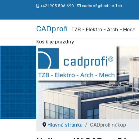
+421 905 506 690
cadprofi@techsoft.sk
CADprofi
TZB - Elektro - Arch - Mech
Košík je prázdny
Hlavná stránka
CADprofi nákup