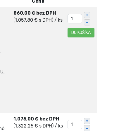
Cena
860,00 € bez DPH
+
(1.057,80 € s DPH)
/ ks
–
DO KOŠÍKA
,
RU,
1.075,00 € bez DPH
+
(1.322,25 € s DPH)
/ ks
né
–