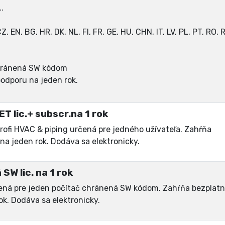
.
 EN, BG, HR, DK, NL, FI, FR, GE, HU, CHN, IT, LV, PL, PT, RO, 
 chránená SW kódom
podporu na jeden rok.
T lic.+ subscr.na 1 rok
rofi HVAC & piping určená pre jedného užívateľa. Zahŕňa
na jeden rok. Dodáva sa elektronicky.
SW lic. na 1 rok
čená pre jeden počítač chránená SW kódom. Zahŕňa bezplat
ok. Dodáva sa elektronicky.