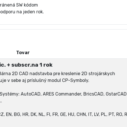
 chránená SW kódom
podporu na jeden rok.
Tovar
c. + subscr.na 1 rok
lárna 2D CAD nadstavba pre kreslenie 2D strojárskych
je v sebe aj príslušný modul CP-Symboly.
D Systémy: AutoCAD, ARES Commander, BricsCAD, GstarCAD
.
 EN, BG, HR, DK, NL, FI, FR, GE, HU, CHN, IT, LV, PL, PT, RO, 